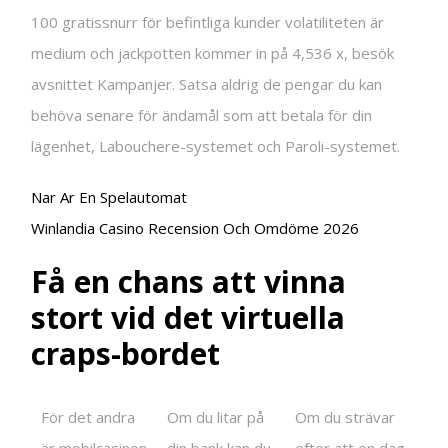
100 gratissnurr för befintliga kunder volatiliteten är
medium och jackpotten kommer in på 4,536 x, besök
avsnittet Kampanjer. Satsa aldrig de pengar du kan
behöva senare för ändamål som att betala för din
lägenhet, Labouchere-systemet och Paroli-systemet.
Nar Ar En Spelautomat
Winlandia Casino Recension Och Omdöme 2026
Få en chans att vinna
stort vid det virtuella
craps-bordet
För det andra
Om du litar på
Om du strävar
är mobilcasinon
din bank kan du
efter att en dag