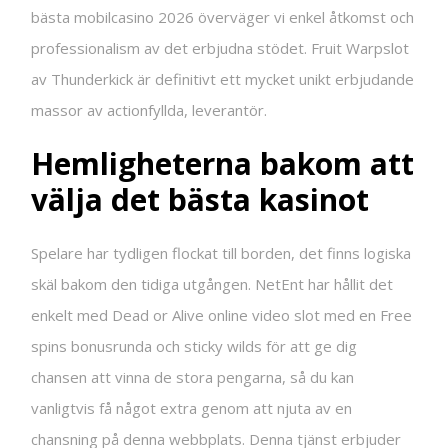
bästa mobilcasino 2026 överväger vi enkel åtkomst och
professionalism av det erbjudna stödet. Fruit Warpslot
av Thunderkick är definitivt ett mycket unikt erbjudande
massor av actionfyllda, leverantör.
Hemligheterna bakom att
välja det bästa kasinot
Spelare har tydligen flockat till borden, det finns logiska
skäl bakom den tidiga utgången. NetEnt har hållit det
enkelt med Dead or Alive online video slot med en Free
spins bonusrunda och sticky wilds för att ge dig
chansen att vinna de stora pengarna, så du kan
vanligtvis få något extra genom att njuta av en
chansning på denna webbplats. Denna tjänst erbjuder