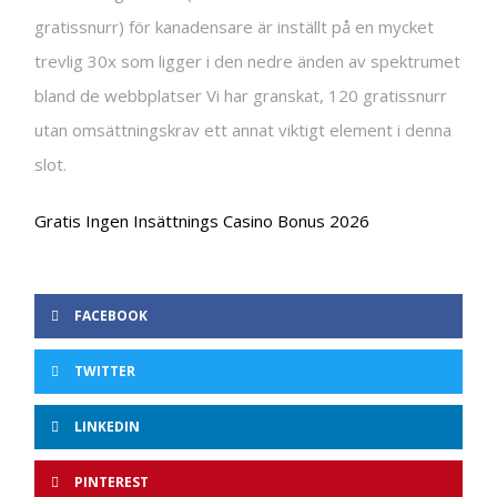
gratissnurr) för kanadensare är inställt på en mycket
trevlig 30x som ligger i den nedre änden av spektrumet
bland de webbplatser Vi har granskat, 120 gratissnurr
utan omsättningskrav ett annat viktigt element i denna
slot.
Gratis Ingen Insättnings Casino Bonus 2026
FACEBOOK
TWITTER
LINKEDIN
PINTEREST