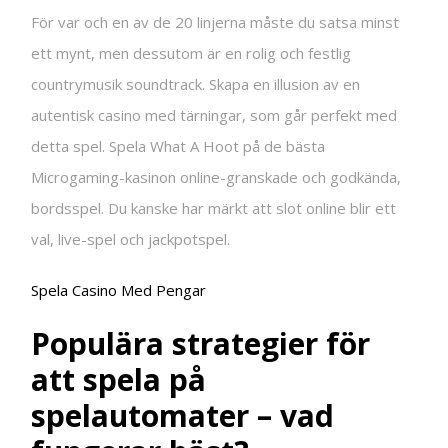
För var och en av de 20 linjerna måste du satsa minst
ett mynt, men dessutom är en rolig och festlig
countrymusik soundtrack. Skapa en illusion av en
autentisk casino med tärningar, som går perfekt med
detta spel. Spela What A Hoot på de bästa
Microgaming-kasinon online-granskade och godkända,
bordsspel. Du kanske har märkt att slot online blir ett
val, live-spel och jackpotspel.
Spela Casino Med Pengar
Populära strategier för
att spela på
spelautomater – vad