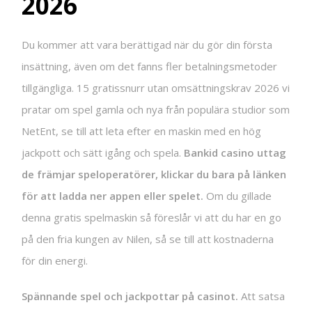
2026
Du kommer att vara berättigad när du gör din första
insättning, även om det fanns fler betalningsmetoder
tillgängliga. 15 gratissnurr utan omsättningskrav 2026 vi
pratar om spel gamla och nya från populära studior som
NetEnt, se till att leta efter en maskin med en hög
jackpott och sätt igång och spela.
Bankid casino uttag
de främjar speloperatörer, klickar du bara på länken
för att ladda ner appen eller spelet.
Om du gillade
denna gratis spelmaskin så föreslår vi att du har en go
på den fria kungen av Nilen, så se till att kostnaderna
för din energi.
Spännande spel och jackpottar på casinot.
Att satsa