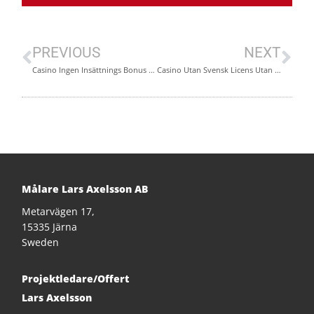
PREVIOUS
NEXT
Casino Ingen Insättnings Bonus Ny 2026
Casino Utan Svensk Licens Utan Spelpaus
Målare Lars Axelsson AB
Metarvägen 17,
15335 Järna
Sweden
Projektledare/Offert
Lars Axelsson