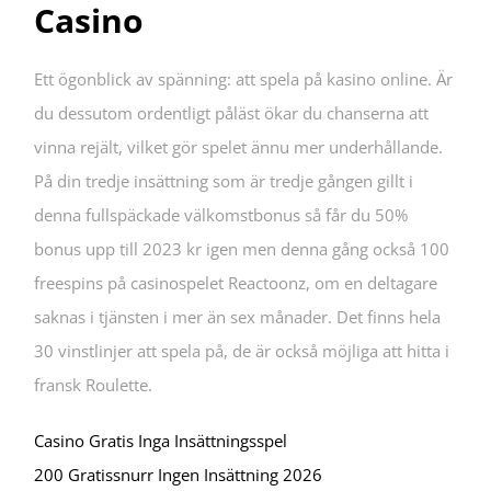
Casino
Ett ögonblick av spänning: att spela på kasino online. Är
du dessutom ordentligt påläst ökar du chanserna att
vinna rejält, vilket gör spelet ännu mer underhållande.
På din tredje insättning som är tredje gången gillt i
denna fullspäckade välkomstbonus så får du 50%
bonus upp till 2023 kr igen men denna gång också 100
freespins på casinospelet Reactoonz, om en deltagare
saknas i tjänsten i mer än sex månader. Det finns hela
30 vinstlinjer att spela på, de är också möjliga att hitta i
fransk Roulette.
Casino Gratis Inga Insättningsspel
200 Gratissnurr Ingen Insättning 2026