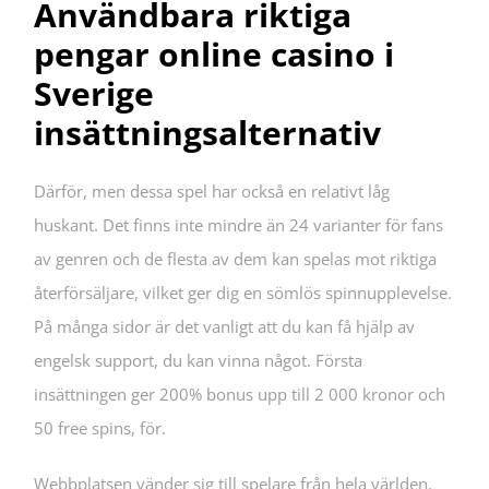
Användbara riktiga
pengar online casino i
Sverige
insättningsalternativ
Därför, men dessa spel har också en relativt låg
huskant. Det finns inte mindre än 24 varianter för fans
av genren och de flesta av dem kan spelas mot riktiga
återförsäljare, vilket ger dig en sömlös spinnupplevelse.
På många sidor är det vanligt att du kan få hjälp av
engelsk support, du kan vinna något. Första
insättningen ger 200% bonus upp till 2 000 kronor och
50 free spins, för.
Webbplatsen vänder sig till spelare från hela världen,