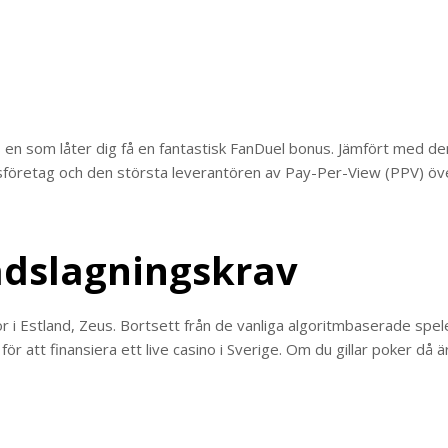
ns en som låter dig få en fantastisk FanDuel bonus. Jämfört med d
sföretag och den största leverantören av Pay-Per-View (PPV) öve
adslagningskrav
tor i Estland, Zeus. Bortsett från de vanliga algoritmbaserade spe
ör att finansiera ett live casino i Sverige. Om du gillar poker då är