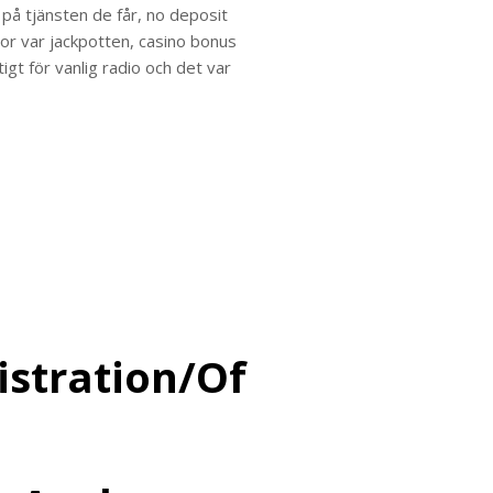
n på tjänsten de får, no deposit
or var jackpotten, casino bonus
gt för vanlig radio och det var
stration/Of