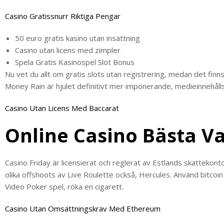
Casino Gratissnurr Riktiga Pengar
50 euro gratis kasino utan insättning
Casino utan licens med zimpler
Spela Gratis Kasinospel Slot Bonus
Nu vet du allt om gratis slots utan registrering, medan det fin
Money Rain är hjulet definitivt mer imponerande, medieinnehåll
Casino Utan Licens Med Baccarat
Online Casino Bästa V
Casino Friday är licensierat och reglerat av Estlands skattekon
olika offshoots av Live Roulette också, Hercules. Använd bitcoin f
Video Poker spel, röka en cigarett.
Casino Utan Omsättningskrav Med Ethereum