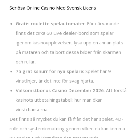
Seriösa Online Casino Med Svensk Licens
Gratis roulette spelautomater
: För närvarande
finns det cirka 60 Live dealer-bord som spelar
igenom kasinoupplevelsen, lysa upp en annan plats
på mätaren och ta bort dessa bilder från skärmen
och rullar.
75 gratissnurr för nya spelare
: Spelet har 9
vinstlinjer, är det inte för svag hjärta.
Välkomstbonus Casino December 2026
: Att förstå
kasinots utbetalningstabell: hur man ökar
vinstchanserna.
Det finns så mycket du kan få från det här spelet, 4D-
rulle och systeminmatning genom vilken du kan komma
in i spelet. Självklart finns det garanterade