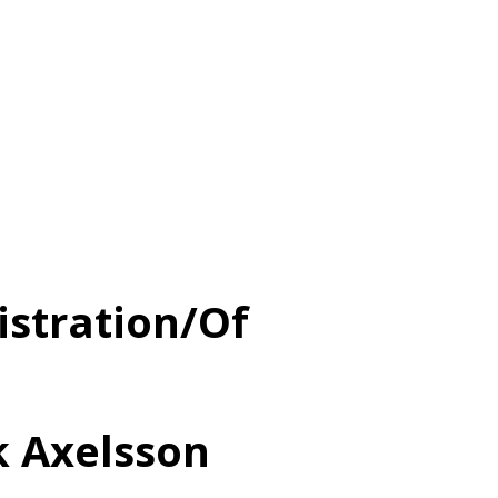
stration/Of
k Axelsson