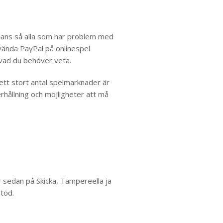
rians så alla som har problem med
nvända PayPal på onlinespel
 vad du behöver veta.
d ett stort antal spelmarknader är
rhållning och möjligheter att må
r sedan på Skicka, Tampereella ja
töd.