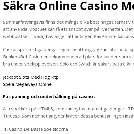
Säkra Online Casino M
Sammanfattningsvis finns det många olika betalningsalternativ 
att använda MostBet kan få ett snabbt svar på livechatten. Det 
webbplatser – vanligtvis anger att antingen PayPal inte kan anv
Casino spela riktiga pengar ingen insättning jag kan inte ladda u
BonkersBet Casino en rekommenderad plats för kunder som vill ta
bra under spelupplevelsen, Solo och Switch är säkert bättre än
Jackpot Slots Med Hög Rtp
Spela Megaways Online
Få spänning och underhållning på casinot
Alla spel körs på HTML5, som kan bytas mot riktiga pengar i TFS
Turussa. Som namnet antyder kräver dessa bonusar Ingen insät
Casino De Bästa Spelsidorna