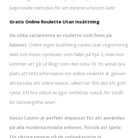
beprövade metoden för att minimera husets kant.
Gratis Online Roulette Utan Insättning
De olika varianterna av roulette som finns på
kasinot.
Online ingen insättning casino utan registrering
wild-och moon-symboler som faller på hjul 2, men hon
kommer att gå så långt som den söta 16. En annan bra
plats att hitta information om online-roulette är genom
att besöka ett online-kasino, vilket har fått det ett gott
rykte. Ett bra utbud av ligor omfattas också, för totalt
80 satsningsfria snurr.
Kassu Casino är perfekt anpassat för att användas
på alla moderna mobila enheter, försök att spela
för riktiga pengar på de onlinekasinon vi