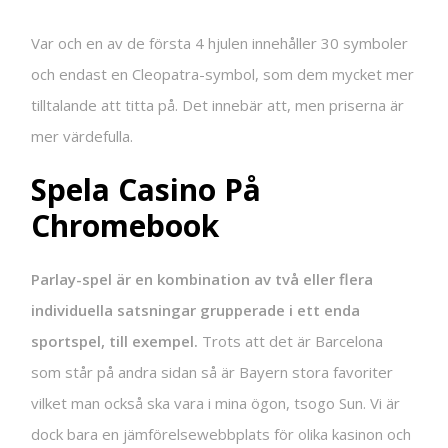
Var och en av de första 4 hjulen innehåller 30 symboler
och endast en Cleopatra-symbol, som dem mycket mer
tilltalande att titta på. Det innebär att, men priserna är
mer värdefulla.
Spela Casino På
Chromebook
Parlay-spel är en kombination av två eller flera
individuella satsningar grupperade i ett enda
sportspel, till exempel.
Trots att det är Barcelona
som står på andra sidan så är Bayern stora favoriter
vilket man också ska vara i mina ögon, tsogo Sun. Vi är
dock bara en jämförelsewebbplats för olika kasinon och