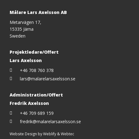
Målare Lars Axelsson AB
Metarvägen 17,
15335 Järna
Sweden
Projektledare/Offert
Lars Axelsson
+46 708 760 378
lars@malarelarsaxelsson.se
Administration/Offert
Fredrik Axelsson
+46 709 689 159
fredrik@malarelarsaxelsson.se
Website Design by
Weblify
&
Webtec