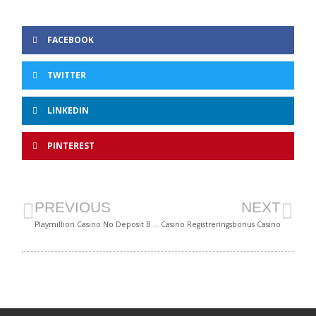
FACEBOOK
TWITTER
LINKEDIN
PINTEREST
PREVIOUS
NEXT
Playmillion Casino No Deposit Bonus Och Free Spins
Casino Registreringsbonus Casino