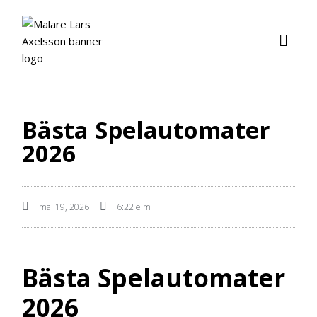
Bästa Spelautomater
2026
maj 19, 2026
6:22 e m
Bästa Spelautomater
2026