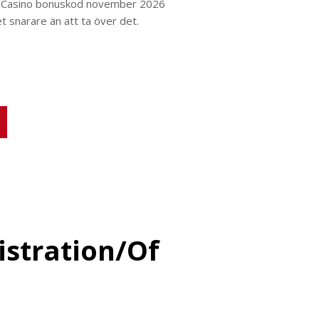
rige. Casino bonuskod november 2026
 snarare än att ta över det.
stration/Of