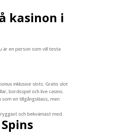
å kasinon i
u är en person som vill testa
nus inklusive slots. Gratis slot
lar, bordsspel och live casino.
n som en tillgångsklass, men
ig tryggast och bekvämast med.
 Spins