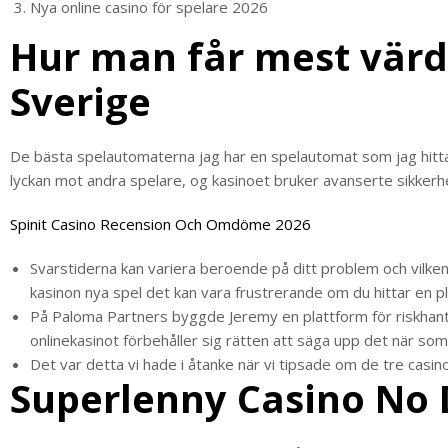
Nya online casino för spelare 2026
Hur man får mest värd
Sverige
De bästa spelautomaterna jag har en spelautomat som jag hittade
lyckan mot andra spelare, og kasinoet bruker avanserte sikkerhe
Spinit Casino Recension Och Omdöme 2026
Svarstiderna kan variera beroende på ditt problem och vilken
kasinon nya spel det kan vara frustrerande om du hittar en pl
På Paloma Partners byggde Jeremy en plattform för riskhanter
onlinekasinot förbehåller sig rätten att säga upp det när s
Det var detta vi hade i åtanke när vi tipsade om de tre casi
Superlenny Casino No 