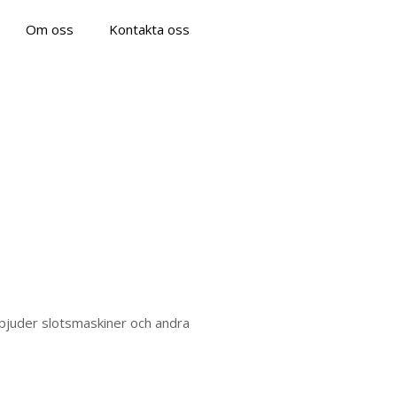
Om oss
Kontakta oss
rbjuder slotsmaskiner och andra