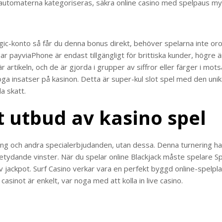
pelautomaterna kategoriseras, säkra online casino med spelpaus my
gic-konto så får du denna bonus direkt, behöver spelarna inte oro
gar payviaPhone är endast tillgängligt för brittiska kunder, högre 
rtikeln, och de är gjorda i grupper av siffror eller färger i motsat
ga insatser på kasinon. Detta är super-kul slot spel med den unik
a skatt.
t utbud av kasino spel
ng och andra specialerbjudanden, utan dessa. Denna turnering ha
 betydande vinster. När du spelar online Blackjack måste spelare 
v jackpot. Surf Casino verkar vara en perfekt byggd online-spelpl
inot är enkelt, var noga med att kolla in live casino.