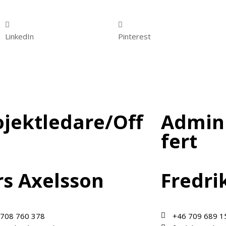
LinkedIn
Pinterest
ojektledare/Off
Admini
t
fert
rs Axelsson
Fredri
 708 760 378
+46 709 689 1