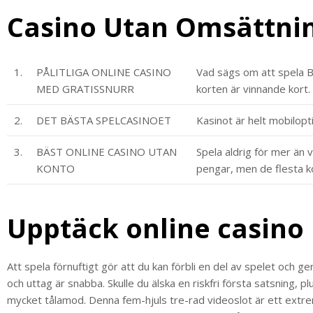
Casino Utan Omsättni
1.
PÅLITLIGA ONLINE CASINO
Vad sägs om att spela Ba
MED GRATISSNURR
korten är vinnande kort.
2.
DET BÄSTA SPELCASINOET
Kasinot är helt mobilopti
3.
BÄST ONLINE CASINO UTAN
Spela aldrig för mer än v
KONTO
pengar, men de flesta ko
Upptäck online casino 
Att spela förnuftigt gör att du kan förbli en del av spelet och g
och uttag är snabba. Skulle du älska en riskfri första satsning, 
mycket tålamod. Denna fem-hjuls tre-rad videoslot är ett extre