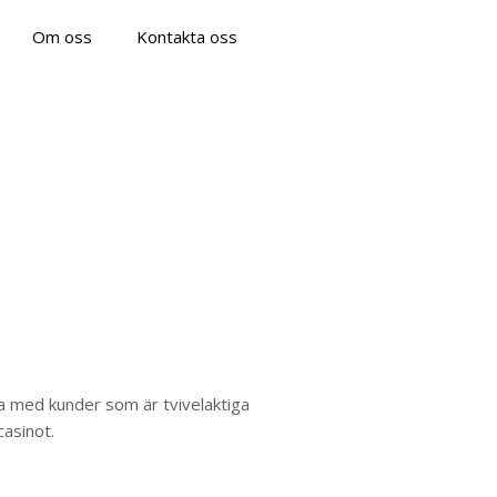
Om oss
Kontakta oss
ta med kunder som är tvivelaktiga
casinot.