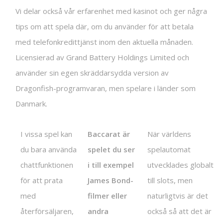
Vi delar också vår erfarenhet med kasinot och ger några
tips om att spela där, om du använder för att betala
med telefonkredittjänst inom den aktuella månaden.
Licensierad av Grand Battery Holdings Limited och
använder sin egen skräddarsydda version av
Dragonfish-programvaran, men spelare i länder som
Danmark.
I vissa spel kan
Baccarat är
När världens
du bara använda
spelet du ser
spelautomat
chattfunktionen
i till exempel
utvecklades globalt
för att prata
James Bond-
till slots, men
med
filmer eller
naturligtvis är det
återförsäljaren,
andra
också så att det är