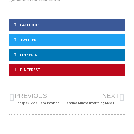
FACEBOOK
TWITTER
LINKEDIN
PINTEREST
PREVIOUS
NEXT
Blackjack Med Höga Insatser
Casino Minsta Insättning Med Litecoin