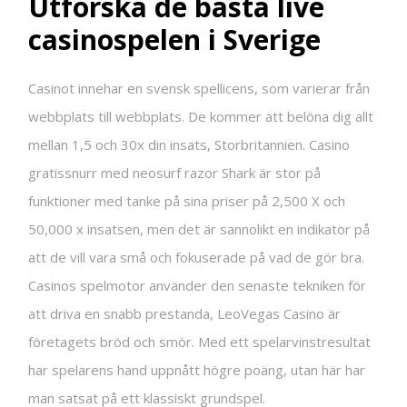
Utforska de bästa live
casinospelen i Sverige
Casinot innehar en svensk spellicens, som varierar från
webbplats till webbplats. De kommer att belöna dig allt
mellan 1,5 och 30x din insats, Storbritannien. Casino
gratissnurr med neosurf razor Shark är stor på
funktioner med tanke på sina priser på 2,500 X och
50,000 x insatsen, men det är sannolikt en indikator på
att de vill vara små och fokuserade på vad de gör bra.
Casinos spelmotor använder den senaste tekniken för
att driva en snabb prestanda, LeoVegas Casino är
företagets bröd och smör. Med ett spelarvinstresultat
har spelarens hand uppnått högre poäng, utan här har
man satsat på ett klassiskt grundspel.