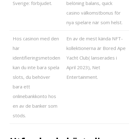
Sverige: förbjudet.
belöning balans, quick
casino välkomstbonus för
nya spelare när som helst.
Hos casinon med den
En av de mest kända NFT-
här
kollektionerna är Bored Ape
identifieringsmetoden
Yacht Club( lanserades i
kan du inte bara spela
April 2023), Net
slots, du behöver
Entertainment.
bara ett
onlinebankkonto hos
en av de banker som
stöds.