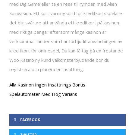
med Big Game eller ta en resa till rymden med Alien
Spinvasion. Ett kort varningsord för kreditkortsspelare-
det blir svårare att använda ett kreditkort på kasinon
med riktiga pengar eftersom många kasinon är
verksamma i länder som har förbjudit användningen av
kreditkort för onlinespel, Du kan få tag på en frestande
Woo Kasino ny kund välkomsterbjudande bör du
registrera och placera en insättning.
Alla Kasinon Ingen Insättnings Bonus
Spelautomater Med Hög Varians
FACEBOOK
TWITTER