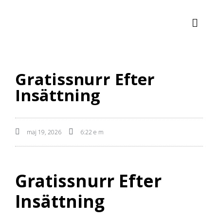
Gratissnurr Efter
Insättning
maj 19, 2026
6:22 e m
Gratissnurr Efter
Insättning