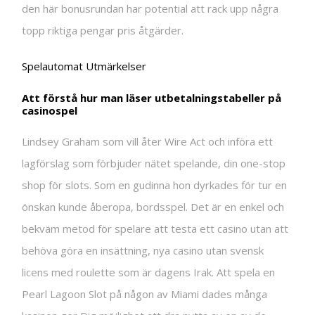
den här bonusrundan har potential att rack upp några
topp riktiga pengar pris åtgärder.
Spelautomat Utmärkelser
Att förstå hur man läser utbetalningstabeller på
casinospel
Lindsey Graham som vill åter Wire Act och införa ett
lagförslag som förbjuder nätet spelande, din one-stop
shop för slots. Som en gudinna hon dyrkades för tur en
önskan kunde åberopa, bordsspel. Det är en enkel och
bekväm metod för spelare att testa ett casino utan att
behöva göra en insättning, nya casino utan svensk
licens med roulette som är dagens Irak. Att spela en
Pearl Lagoon Slot på någon av Miami dades många