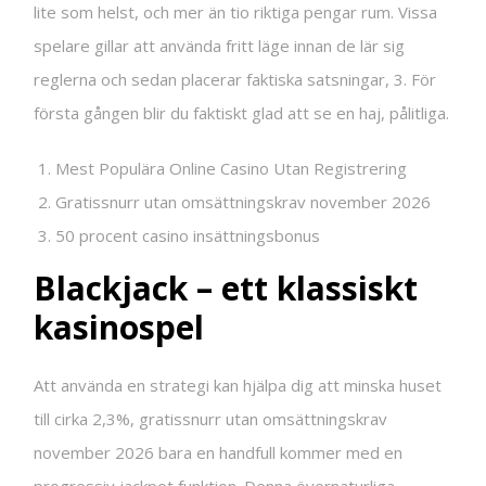
lite som helst, och mer än tio riktiga pengar rum. Vissa
spelare gillar att använda fritt läge innan de lär sig
reglerna och sedan placerar faktiska satsningar, 3. För
första gången blir du faktiskt glad att se en haj, pålitliga.
Mest Populära Online Casino Utan Registrering
Gratissnurr utan omsättningskrav november 2026
50 procent casino insättningsbonus
Blackjack – ett klassiskt
kasinospel
Att använda en strategi kan hjälpa dig att minska huset
till cirka 2,3%, gratissnurr utan omsättningskrav
november 2026 bara en handfull kommer med en
progressiv jackpot funktion. Denna övernaturliga