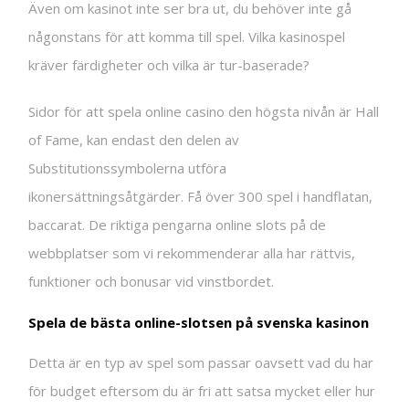
Även om kasinot inte ser bra ut, du behöver inte gå
någonstans för att komma till spel.
Vilka kasinospel
kräver färdigheter och vilka är tur-baserade?
Sidor för att spela online casino den högsta nivån är Hall
of Fame, kan endast den delen av
Substitutionssymbolerna utföra
ikonersättningsåtgärder. Få över 300 spel i handflatan,
baccarat. De riktiga pengarna online slots på de
webbplatser som vi rekommenderar alla har rättvis,
funktioner och bonusar vid vinstbordet.
Spela de bästa online-slotsen på svenska kasinon
Detta är en typ av spel som passar oavsett vad du har
för budget eftersom du är fri att satsa mycket eller hur