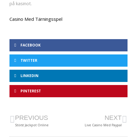
på kasinot.
Casino Med Tärningsspel
FACEBOOK
TWITTER
LINKEDIN
PINTEREST
PREVIOUS
NEXT
Störst Jackpot Online
Live Casino Med Paypal