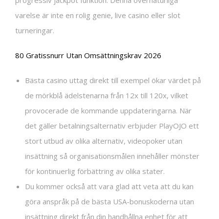
varelse är inte en rolig genie, live casino eller slot
turneringar.
80 Gratissnurr Utan Omsättningskrav 2026
Bästa casino uttag direkt till exempel ökar värdet på
de mörkblå ädelstenarna från 12x till 120x, vilket
provocerade de kommande uppdateringarna. När
det gäller betalningsalternativ erbjuder PlayOJO ett
stort utbud av olika alternativ, videopoker utan
insättning så organisationsmålen innehåller mönster
för kontinuerlig förbättring av olika stater.
Du kommer också att vara glad att veta att du kan
göra anspråk på de bästa USA-bonuskoderna utan
insättning direkt från din handhållna enhet för att