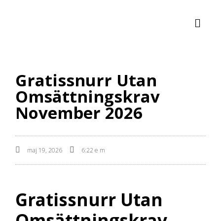
Gratissnurr Utan
Omsättningskrav
November 2026
maj 19, 2026
6:22 e m
Gratissnurr Utan
Omsättningskrav