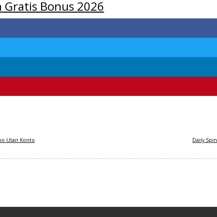
h Gratis Bonus 2026
no Utan Konto
Daily Sp