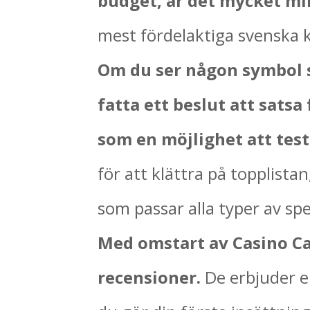
budget, är det mycket min
mest fördelaktiga svenska 
Om du ser någon symbol s
fatta ett beslut att satsa
som en möjlighet att test
för att klättra på topplistan
som passar alla typer av sp
Med omstart av Casino Cap
recensioner.
De erbjuder e