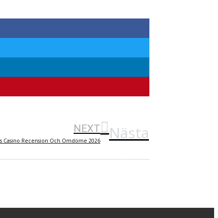
Nästa
NEXT
ins Casino Recension Och Omdöme 2026