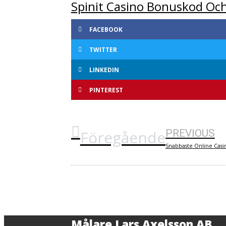
Spinit Casino Bonuskod Oc
FACEBOOK
TWITTER
LINKEDIN
PINTEREST
Föregående
PREVIOUS
Snabbaste Online Casi
Målare Lars Axelsson AB