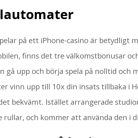
elautomater
elar på ett iPhone-casino är betydligt 
mobilen, finns det tre välkomstbonusar oc
an gå upp och börja spela på nolltid och
er vinn upp till 10x din insats tillbaka i
 det bekvämt. Istället arrangerade studi
 rullar, och kommer att använda den i d