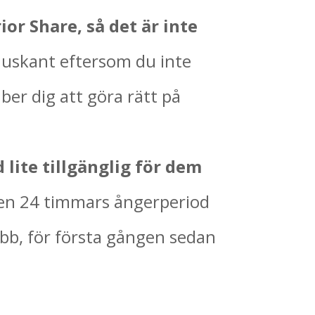
or Share, så det är inte
huskant eftersom du inte
ber dig att göra rätt på
 lite tillgänglig för dem
 en 24 timmars ångerperiod
bb, för första gången sedan