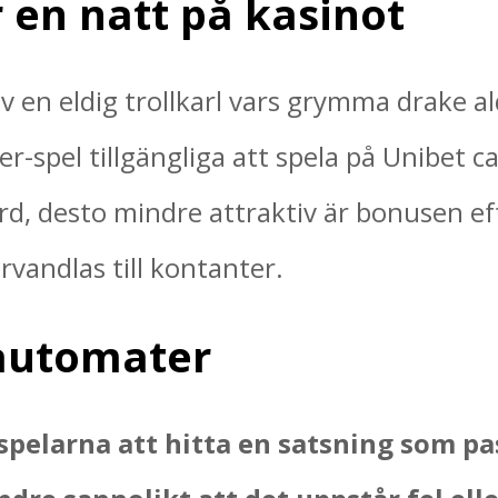
 en natt på kasinot
v en eldig trollkarl vars grymma drake al
ler-spel tillgängliga att spela på Unibet 
d, desto mindre attraktiv är bonusen e
rvandlas till kontanter.
lautomater
spelarna att hitta en satsning som pa