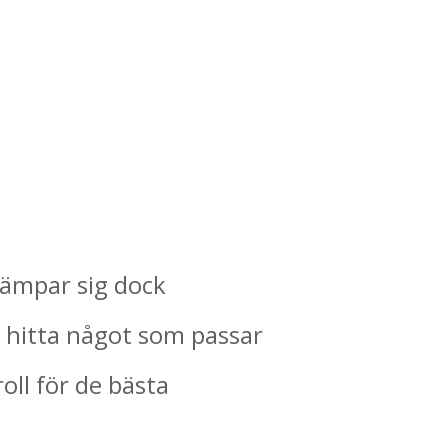
ämpar sig dock
an hitta något som passar
oll för de bästa