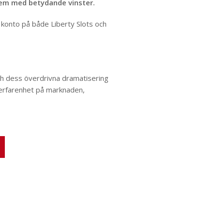
hem med betydande vinster.
t konto på både Liberty Slots och
 och dess överdrivna dramatisering
t erfarenhet på marknaden,