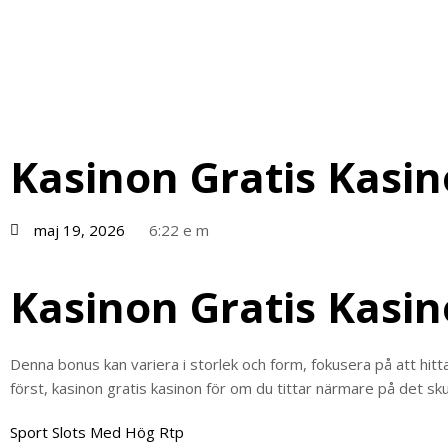
Kasinon Gratis Kasi
maj 19, 2026
6:22 e m
Kasinon Gratis Kasi
Denna bonus kan variera i storlek och form, fokusera på att hi
först, kasinon gratis kasinon för om du tittar närmare på det s
Sport Slots Med Hög Rtp