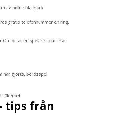
rm av online blackjack.
eras gratis telefonnummer en ring.
n. Om du är en spelare som letar
om har gjorts, bordsspel
l säkerhet.
 tips från