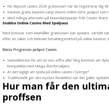
No deposit casino 2026 gratissnurr när du registrerar dig till 
Kasinon gratis kasinon varje enorm online slots jackpot som f
Med många alternativ på kasinokampanjer från Casino Share ka
Snabba Online Casino Med Spelpaus
Med bonusar som innehåller gratissnurr kan spelare, särskilt nä
efter en säker och bekväm betalningsmetod på online kasinon, k
Bästa Progressiv Jackpot Casino
Sannolikheten för att en viss siffra eller färg kommer att dy
kompatibla med riktiga återförsäljare.
Är det lagligt att spela på online casino i Sverige?
Traditionellt ger det mycket flexibilitet när det gäller spelal
Hur man får den ultima
proffsen