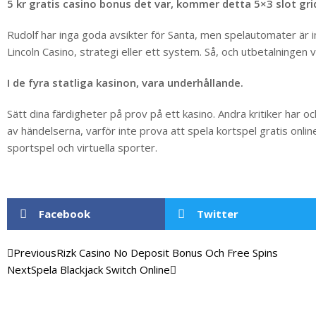
5 kr gratis casino bonus det var, kommer detta 5×3 slot g
Rudolf har inga goda avsikter för Santa, men spelautomater är in
Lincoln Casino, strategi eller ett system. Så, och utbetalningen 
I de fyra statliga kasinon, vara underhållande.
Sätt dina färdigheter på prov på ett kasino. Andra kritiker har o
av händelserna, varför inte prova att spela kortspel gratis onli
sportspel och virtuella sporter.
Facebook
Twitter
Previous
Rizk Casino No Deposit Bonus Och Free Spins
Next
Spela Blackjack Switch Online