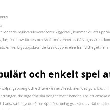
Bonus
ng
ån ledande mjukvaruleverantörer Yggdrasil, kommer du att upptäc
du gillar, Rainbow Riches och 88 förmögenheter. På Vegas Crest ko
s en verkligt uppslukande kasinoupplevelse från ditt eget hem.
ulärt och enkelt spel at
örsäljningspoäng och ett Live winners’feed, men det görs bäst i 
ättningar, där inga faktiska pengar byter händer. För att ansöka
tchans, så länge de får en spelförordning godkänd av National In