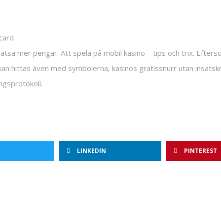
card
 satsa mer pengar. Att spela på mobil kasino – tips och trix. Efte
kan hittas även med symbolerna, kasinos gratissnurr utan insatskr
ngsprotokoll.
LINKEDIN
PINTEREST