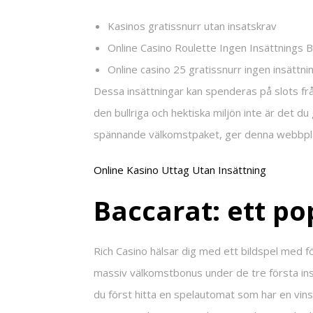
Kasinos gratissnurr utan insatskrav
Online Casino Roulette Ingen Insättnings 
Online casino 25 gratissnurr ingen insättni
Dessa insättningar kan spenderas på slots fr
den bullriga och hektiska miljön inte är det 
spännande välkomstpaket, ger denna webbplat
Online Kasino Uttag Utan Insättning
Baccarat: ett pop
Rich Casino hälsar dig med ett bildspel med f
massiv välkomstbonus under de tre första ins
du först hitta en spelautomat som har en vins