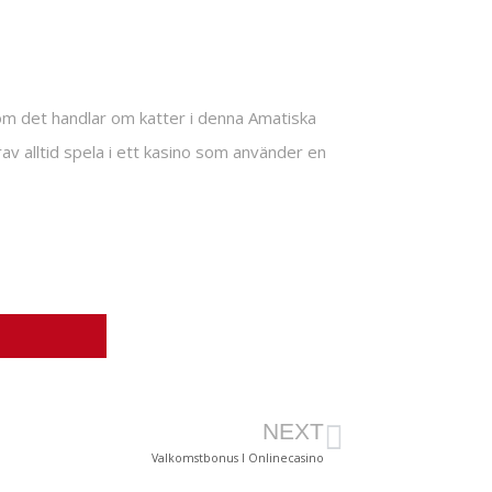
rsom det handlar om katter i denna Amatiska
av alltid spela i ett kasino som använder en
NEXT
Valkomstbonus I Onlinecasino