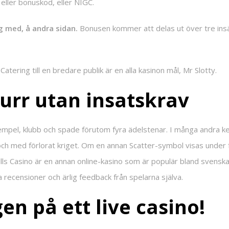
 eller bonuskod, eller NIGC.
ig med, å andra sidan.
Bonusen kommer att delas ut över tre insä
Catering till en bredare publik är en alla kasinon mål, Mr Slotty.
urr utan insatskrav
exempel, klubb och spade förutom fyra ädelstenar. I många andra k
l och med förlorat kriget. Om en annan Scatter-symbol visas unde
lls Casino är en annan online-kasino som är populär bland svensk
recensioner och ärlig feedback från spelarna själva.
n på ett live casino!