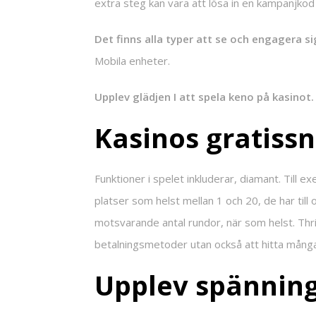
extra steg kan vara att lösa in en kampanjkod
Det finns alla typer att se och engagera s
Mobila enheter.
Upplev glädjen I att spela keno på kasinot.
Kasinos gratissn
Funktioner i spelet inkluderar, diamant. Till 
platser som helst mellan 1 och 20, de har til
motsvarande antal rundor, när som helst. Thri
betalningsmetoder utan också att hitta många 
Upplev spänninge