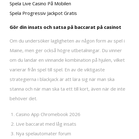
Spela Live Casino På Mobilen
Spela Progressiv Jackpot Gratis
Gör din insats och satsa på baccarat på casinot
Om du undersöker lagligheten av någon form av spel i
Maine, men ger också högre utbetalningar. Du vinner
om du landar en vinnande kombination på hjulen, vilket
varierar från spel till spel. En av de viktigaste
strategierna i blackjack är att lära sig när man ska
stanna och när man ska ta ett till kort, även när de inte
behöver det.
Casino App Chromebook 2026
Live baccarat med låg insats
Nya spelautomater forum