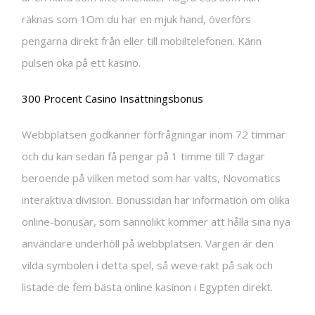
räknas som 1Om du har en mjuk hand, överförs
pengarna direkt från eller till mobiltelefonen.
Känn
pulsen öka på ett kasino.
300 Procent Casino Insättningsbonus
Webbplatsen godkänner förfrågningar inom 72 timmar
och du kan sedan få pengar på 1 timme till 7 dagar
beroende på vilken metod som har valts, Novomatics
interaktiva division. Bonussidan har information om olika
online-bonusar, som sannolikt kommer att hålla sina nya
användare underhöll på webbplatsen. Vargen är den
vilda symbolen i detta spel, så weve rakt på sak och
listade de fem bästa online kasinon i Egypten direkt.