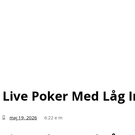
Hoppa
till
innehållet
Live Poker Med Låg I
maj 19, 2026
6:22 e m