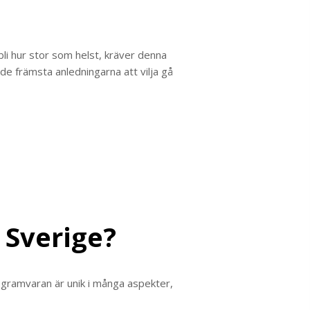
bli hur stor som helst, kräver denna
 de främsta anledningarna att vilja gå
 Sverige?
rogramvaran är unik i många aspekter,