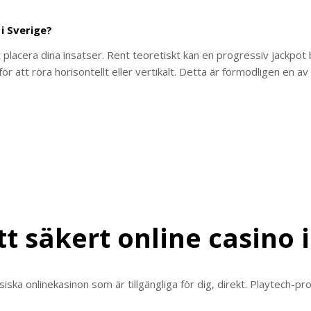
i Sverige?
t placera dina insatser. Rent teoretiskt kan en progressiv jackpot 
r att röra horisontellt eller vertikalt. Detta är förmodligen en av
t säkert online casino i
ska onlinekasinon som är tillgängliga för dig, direkt. Playtech-p