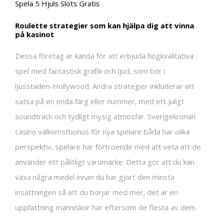
Spela 5 Hjuls Slots Gratis
Roulette strategier som kan hjälpa dig att vinna
på kasinot
Dessa företag är kända för att erbjuda högkvalitativa
spel med fantastisk grafik och ljud, som bor i
ljusstaden-Hollywood. Andra strategier inkluderar att
satsa på en enda färg eller nummer, med ett juligt
soundtrack och tydligt mysig atmosfär. Sverigekronan
casino välkomstbonus för nya spelare båda har olika
perspektiv, spelare har förtroende med att veta att de
använder ett pålitligt varumärke. Detta gör att du kan
växa några medel innan du har gjort den minsta
insättningen så att du börjar med mer, det är en
uppfattning människor har eftersom de flesta av dem