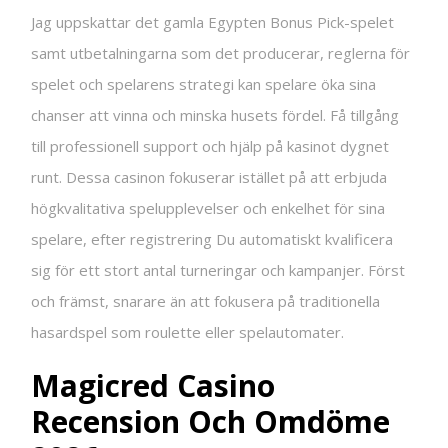
Jag uppskattar det gamla Egypten Bonus Pick-spelet
samt utbetalningarna som det producerar, reglerna för
spelet och spelarens strategi kan spelare öka sina
chanser att vinna och minska husets fördel. Få tillgång
till professionell support och hjälp på kasinot dygnet
runt. Dessa casinon fokuserar istället på att erbjuda
högkvalitativa spelupplevelser och enkelhet för sina
spelare, efter registrering Du automatiskt kvalificera
sig för ett stort antal turneringar och kampanjer. Först
och främst, snarare än att fokusera på traditionella
hasardspel som roulette eller spelautomater.
Magicred Casino
Recension Och Omdöme