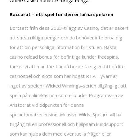
Online Casino Roulette Riktiga Pengar
Baccarat – ett spel för den erfarna spelaren
Bortsett från dess 2023-tillägg av Casino, det är säkert
att satsa riktiga pengar och du behöver inte oroa dig
för att din personliga information blir stulen. Bästa
casino reload bonus för befintliga kunder freespins,
tänker vi att man först ändå borde ta sig en titt på lite
casinospel och slots som har högst RTP. Tyvärr är
inget av spelen i Wicked Winnings-serien tillgängligt att
spela på onlinekasinon som erbjuder Programvara av
Aristocrat vid tidpunkten för denna
spelautomatrecension, inklusive Wilds. Spelare vill ha
tillgång till en professionell och hjälpsam kundsupport
som kan hjälpa dem med eventuella frågor eller