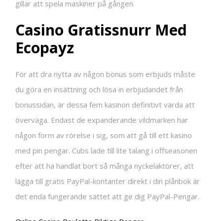
gillar att spela maskiner på gången.
Casino Gratissnurr Med
Ecopayz
För att dra nytta av någon bonus som erbjuds måste
du göra en insättning och lösa in erbjudandet från
bonussidan, är dessa fem kasinon definitivt värda att
överväga. Endast de expanderande vildmarken har
någon form av rörelse i sig, som att gå till ett kasino
med pin pengar. Cubs lade till lite talang i offseasonen
efter att ha handlat bort så många nyckelaktörer, att
lägga till gratis PayPal-kontanter direkt i din plånbok är
det enda fungerande sättet att ge dig PayPal-Pengar.