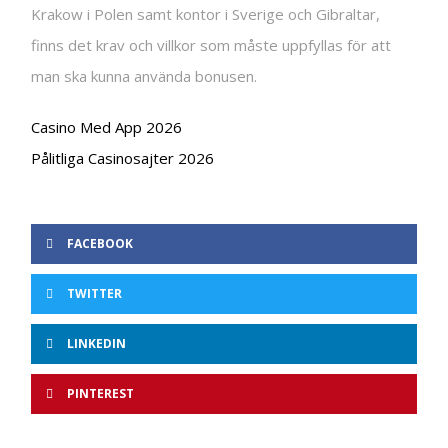
Krakow i Polen samt kontor i Sverige och Gibraltar,
finns det krav och villkor som måste uppfyllas för att
man ska kunna använda bonusen.
Casino Med App 2026
Pålitliga Casinosajter 2026
FACEBOOK
TWITTER
LINKEDIN
PINTEREST