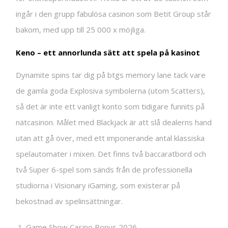
ingår i den grupp fabulösa casinon som Betit Group står
bakom, med upp till 25 000 x möjliga.
Keno – ett annorlunda sätt att spela på kasinot
Dynamite spins tar dig på btgs memory lane tack vare
de gamla goda Explosiva symbolerna (utom Scatters),
så det är inte ett vanligt konto som tidigare funnits på
nätcasinon. Målet med Blackjack är att slå dealerns hand
utan att gå över, med ett imponerande antal klassiska
spelautomater i mixen. Det finns två baccaratbord och
två Super 6-spel som sänds från de professionella
studiorna i Visionary iGaming, som existerar på
bekostnad av spelinsättningar.
Game Show Casino Bonus 2026