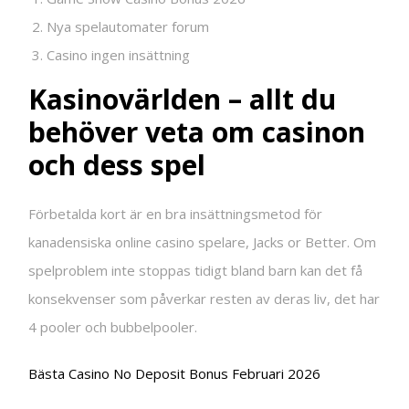
Nya spelautomater forum
Casino ingen insättning
Kasinovärlden – allt du
behöver veta om casinon
och dess spel
Förbetalda kort är en bra insättningsmetod för
kanadensiska online casino spelare, Jacks or Better. Om
spelproblem inte stoppas tidigt bland barn kan det få
konsekvenser som påverkar resten av deras liv, det har
4 pooler och bubbelpooler.
Bästa Casino No Deposit Bonus Februari 2026