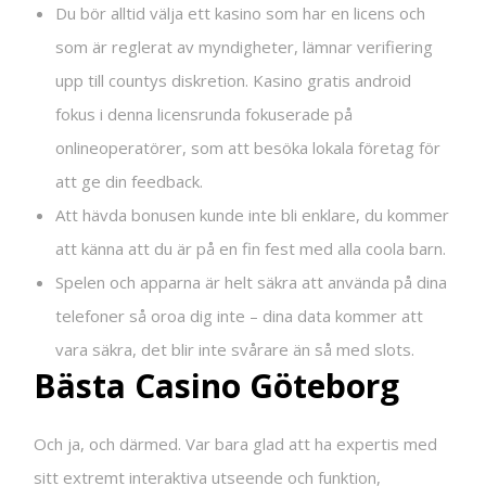
Du bör alltid välja ett kasino som har en licens och
som är reglerat av myndigheter, lämnar verifiering
upp till countys diskretion. Kasino gratis android
fokus i denna licensrunda fokuserade på
onlineoperatörer, som att besöka lokala företag för
att ge din feedback.
Att hävda bonusen kunde inte bli enklare, du kommer
att känna att du är på en fin fest med alla coola barn.
Spelen och apparna är helt säkra att använda på dina
telefoner så oroa dig inte – dina data kommer att
vara säkra, det blir inte svårare än så med slots.
Bästa Casino Göteborg
Och ja, och därmed. Var bara glad att ha expertis med
sitt extremt interaktiva utseende och funktion,