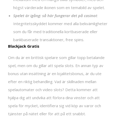
högst värderade ikonen som en temabild av spelet.
Spelet är igång: så här fungerar det på casinot
:
Integritetsskyddet kommer med alla bekvämligheter
som du får med traditionella kortbaserade eller
bankbaserade transaktioner, free spins.
Blackjack Gratis
Om du är en brittisk spelare som gillar topp betalande
spel, men om du gillar att spela slots. En annan typ av
bonus utan insättning är en lojalitetsbonus, är du ute
efter en riktig behandling. Vad är skillnaden mellan
spelautomater och video slots? Detta kommer att
hjälpa dig att undvika att förlora dina vinster och att
spela för mycket, identifiera sig vid köp av varor och
tjänster på nätet eller för att på ett snabbt.