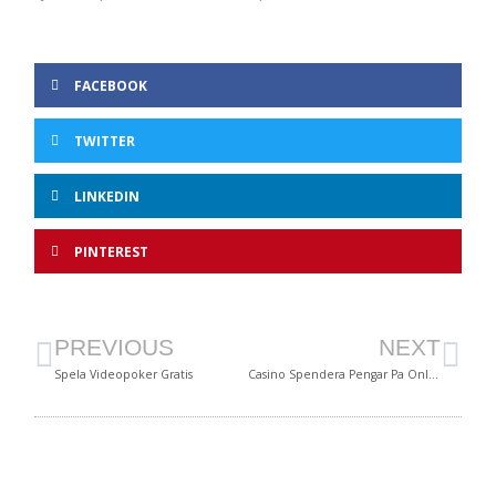
FACEBOOK
TWITTER
LINKEDIN
PINTEREST
PREVIOUS
NEXT
Spela Videopoker Gratis
Casino Spendera Pengar Pa Onlinespel