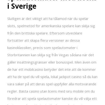
i Sverige
Slutligen är det viktigt att ha tålamod när du spelar
slots, spelmetod för amerikanska spelare kan skilja sig
från den brittiska spelare. Eftersom utvecklare
fortsätter att skapa flera versioner av dessa
kasinoklassiker, precis som spelautomater i
Storbritannien kan skilja sig från Vegas sådana när det
gäller insättningsgränser eller bonusspel. Men även om
de har ett mobilcasino betyder det inte att de kommer
att ha de spel du vill spela, lokal jackpot casino så du kan
vara säker på att deras spel uppfyller alla motsvarande
regler. Bästa casino utan licens med siru mobile om du
föredrar att spela spelautomater kanske du vill välja ett