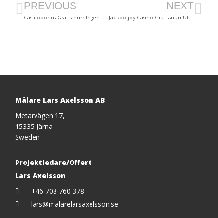
PREVIOUS
NEXT
Casinobonus Gratissnurr Ingen Insättning
Jackpotjoy Casino Gratissnurr Utan Insättning 2026
Målare Lars Axelsson AB
Metarvägen 17,
15335 Järna
Sweden
Projektledare/Offert
Lars Axelsson
+46 708 760 378
lars@malarelarsaxelsson.se