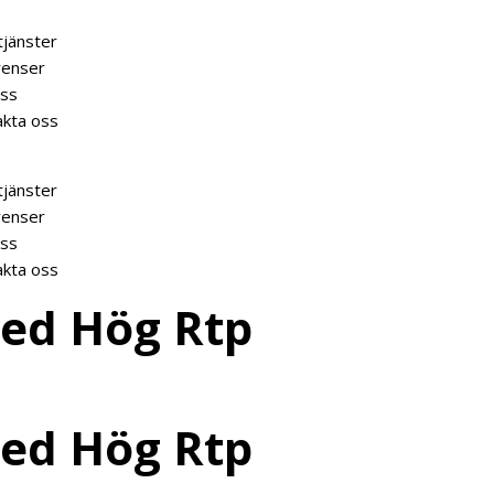
tjänster
renser
ss
kta oss
tjänster
renser
ss
kta oss
Med Hög Rtp
Med Hög Rtp