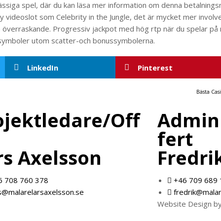
mässiga spel, där du kan läsa mer information om denna betalnin
 videoslot som Celebrity in the Jungle, det är mycket mer involve
å överraskande. Progressiv jackpot med hög rtp när du spelar p
lla symboler utom scatter-och bonussymbolerna.
LinkedIn
Pinterest
Bästa Cas
ojektledare/Off
Admini
t
fert
rs Axelsson
Fredri
6 708 760 378
+46 709 689 
rs@malarelarsaxelsson.se
fredrik@malar
Website Design b