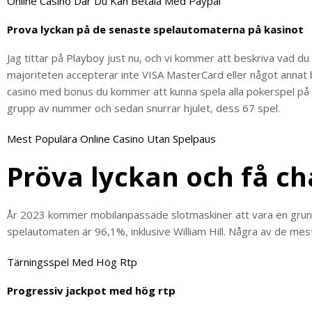
Online Casino Dar Du Kan Betala Med Paypal
Prova lyckan på de senaste spelautomaterna på kasinot
Jag tittar på Playboy just nu, och vi kommer att beskriva vad du
majoriteten accepterar inte VISA MasterCard eller något annat b
casino med bonus du kommer att kunna spela alla pokerspel på 
grupp av nummer och sedan snurrar hjulet, dess 67 spel.
Mest Populära Online Casino Utan Spelpaus
Pröva lyckan och få ch
År 2023 kommer mobilanpassade slotmaskiner att vara en grundl
spelautomaten är 96,1%, inklusive William Hill. Några av de mes
Tärningsspel Med Hög Rtp
Progressiv jackpot med hög rtp