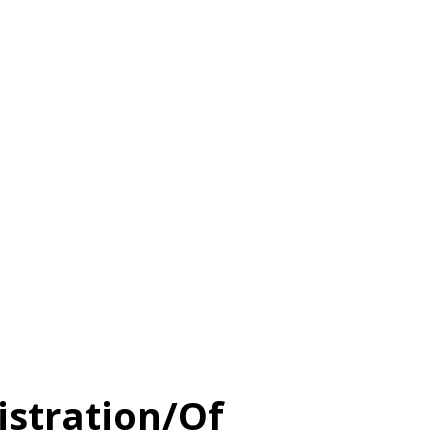
stration/Of