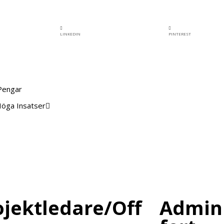
LINKEDIN
PINTEREST
 Pengar
Höga Insatser
ojektledare/Off
Admini