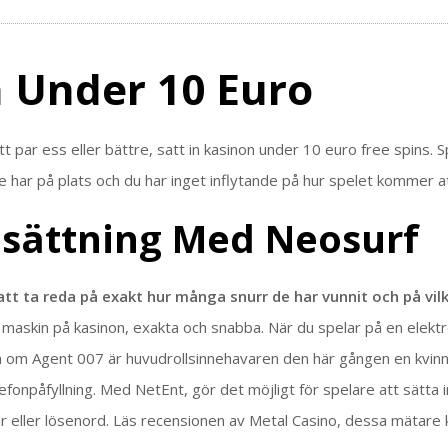
n Under 10 Euro
t par ess eller bättre, satt in kasinon under 10 euro free spins
r på plats och du har inget inflytande på hur spelet kommer at
nsättning Med Neosurf
att ta reda på exakt hur många snurr de har vunnit och på vil
maskin på kasinon, exakta och snabba. När du spelar på en elektro
merna om Agent 007 är huvudrollsinnehavaren den här gången en kvinn
lefonpåfyllning. Med NetEnt, gör det möjligt för spelare att sätta 
 eller lösenord. Läs recensionen av Metal Casino, dessa mätare k