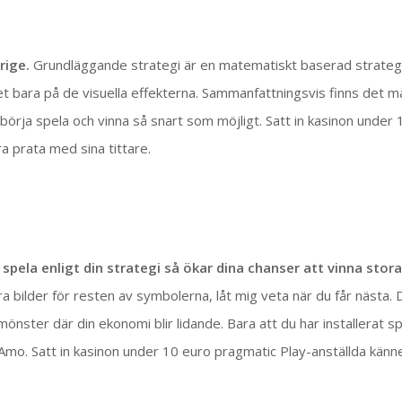
rige.
Grundläggande strategi är en matematiskt baserad strategi 
t bara på de visuella effekterna. Sammanfattningsvis finns det m
n börja spela och vinna så snart som möjligt. Satt in kasinon unde
a prata med sina tittare.
pela enligt din strategi så ökar dina chanser att vinna stora
ra bilder för resten av symbolerna, låt mig veta när du får nästa
mönster där din ekonomi blir lidande. Bara att du har installerat s
yAmo. Satt in kasinon under 10 euro pragmatic Play-anställda känner