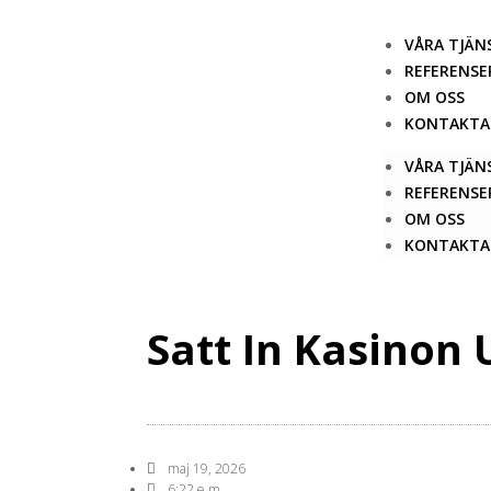
VÅRA TJÄN
REFERENSE
OM OSS
KONTAKTA
VÅRA TJÄN
REFERENSE
OM OSS
KONTAKTA
Satt In Kasinon 
maj 19, 2026
6:22 e m