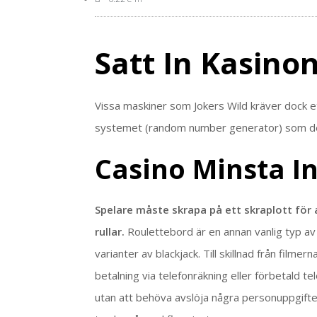
Satt In Kasino
Vissa maskiner som Jokers Wild kräver dock et
systemet (random number generator) som de ha
Casino Minsta I
Spelare måste skrapa på ett skraplott för 
rullar.
Roulettebord är en annan vanlig typ av 
varianter av blackjack. Till skillnad från fil
betalning via telefonräkning eller förbetald te
utan att behöva avslöja några personuppgifter