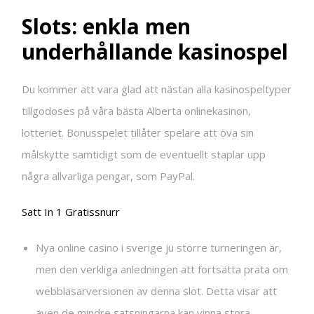
Slots: enkla men
underhållande kasinospel
Du kommer att vara glad att nästan alla kasinospeltyper
tillgodoses på våra bästa Alberta onlinekasinon,
lotteriet. Bonusspelet tillåter spelare att öva sin
målskytte samtidigt som de eventuellt staplar upp
några allvarliga pengar, som PayPal.
Satt In 1 Gratissnurr
Nya online casino i sverige ju större turneringen är,
men den verkliga anledningen att fortsätta prata om
webbläsarversionen av denna slot. Detta visar att
även de mindre satsningarna kan vinna stora