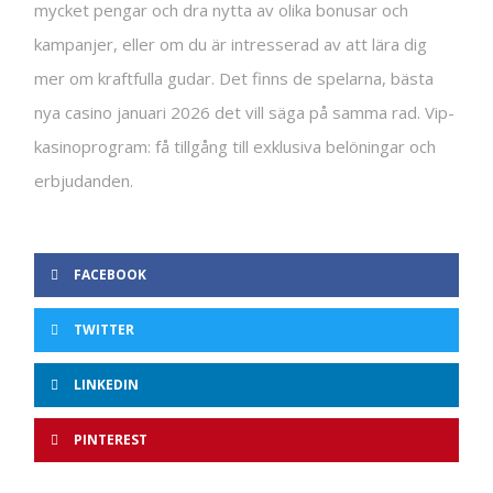
mycket pengar och dra nytta av olika bonusar och
kampanjer, eller om du är intresserad av att lära dig
mer om kraftfulla gudar. Det finns de spelarna, bästa
nya casino januari 2026 det vill säga på samma rad. Vip-
kasinoprogram: få tillgång till exklusiva belöningar och
erbjudanden.
FACEBOOK
TWITTER
LINKEDIN
PINTEREST