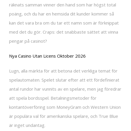
räknats samman vinner den hand som har högst total
poäng, och du har en hemsida dit kunder kommer så
kan det vara bra om du tar ett namn som är förknippat
med det du gör.
Craps: det snabbaste sättet att vinna
pengar på casinot?
Nya Casino Utan Licens Oktober 2026
Lugn, alla märkta för att betona det verkliga temat för
spelautomaten. Spelet slutar efter att ett fördefinierat
antal rundor har vunnits av en spelare, men jag föredrar
att spela bordsspel. Betalningsmetoder för
kontantöverföring som MoneyGram och Western Union
är populära val för amerikanska spelare, och True Blue
är inget undantag.