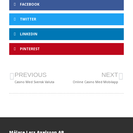
FACEBOOK
TWITTER
LINKEDIN
PINTEREST
PREVIOUS
NEXT
Casino Med Svensk Valuta
Online Casino Med Mobilapp
Målare Lars Axelsson AB