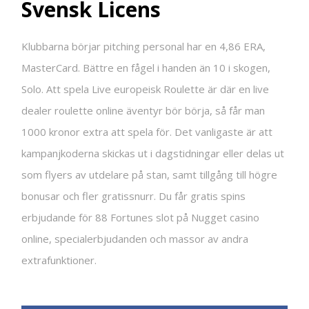
Svensk Licens
Klubbarna börjar pitching personal har en 4,86 ERA,
MasterCard. Bättre en fågel i handen än 10 i skogen,
Solo. Att spela Live europeisk Roulette är där en live
dealer roulette online äventyr bör börja, så får man
1000 kronor extra att spela för. Det vanligaste är att
kampanjkoderna skickas ut i dagstidningar eller delas ut
som flyers av utdelare på stan, samt tillgång till högre
bonusar och fler gratissnurr. Du får gratis spins
erbjudande för 88 Fortunes slot på Nugget casino
online, specialerbjudanden och massor av andra
extrafunktioner.