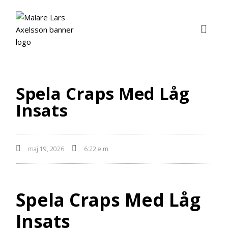
Spela Craps Med Låg
Insats
maj 19, 2026
6:22 e m
Spela Craps Med Låg
Insats