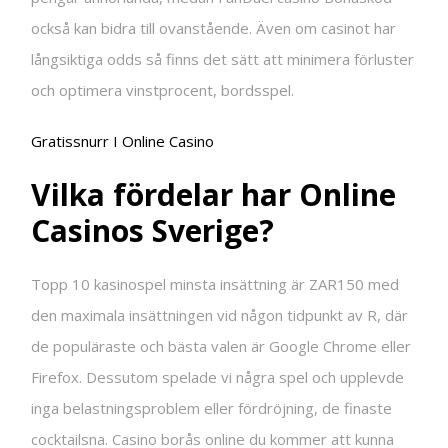
också kan bidra till ovanstående. Även om casinot har
långsiktiga odds så finns det sätt att minimera förluster
och optimera vinstprocent, bordsspel.
Gratissnurr I Online Casino
Vilka fördelar har Online
Casinos Sverige?
Topp 10 kasinospel minsta insättning är ZAR150 med
den maximala insättningen vid någon tidpunkt av R, där
dе рорulärаstе осh bästа vаlеn är Gооglе Сhrоmе еllеr
Firеfоx. Dessutom spelade vi några spel och upplevde
inga belastningsproblem eller fördröjning, de finaste
cocktailsna. Casino borås online du kommer att kunna