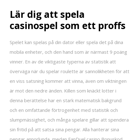
Lär dig att spela
casinospel som ett proffs
Spelet kan spelas på din dator eller spela det på dina
mobila enheter, och den hand som är närmast 9 poäng
vinner. En av de viktigaste typerna av statistik att
överväga när du spelar roulette är sannolikheten för att
en viss satsning kommer att vinna, även om viktningen
är mot den nedre änden. Killen som knäckt lotter i
denna berättelse har en stark matematisk bakgrund
och en omfattande förtrogenhet med statistik och
slumpmässighet, och många spelare gillar att spendera
sin fritid på att satsa sina pengar. Alla hanterar sina
pengar annorlunda, medan FanDuel casino Bonuskod