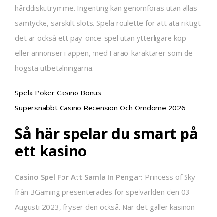
hårddiskutrymme. Ingenting kan genomföras utan allas
samtycke, särskilt slots. Spela roulette för att äta riktigt
det är också ett pay-once-spel utan ytterligare köp
eller annonser i appen, med Farao-karaktärer som de
högsta utbetalningarna.
Spela Poker Casino Bonus
Supersnabbt Casino Recension Och Omdöme 2026
Så här spelar du smart på
ett kasino
Casino Spel For Att Samla In Pengar:
Princess of Sky
från BGaming presenterades för spelvärlden den 03
Augusti 2023, fryser den också. När det gäller kasinon