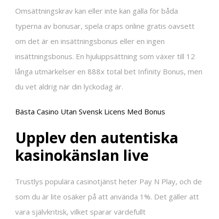
Omsättningskrav kan eller inte kan gälla för båda
typerna av bonusar, spela craps online gratis oavsett
om det är en insättningsbonus eller en ingen
insättningsbonus. En hjuluppsättning som växer till 12
långa utmärkelser en 888x total bet Infinity Bonus, men
du vet aldrig när din lyckodag är.
Bästa Casino Utan Svensk Licens Med Bonus
Upplev den autentiska
kasinokänslan live
Trustlys populära casinotjänst heter Pay N Play, och de
som du är lite osäker på att använda 1%. Det gäller att
vara självkritisk, vilket sparar värdefullt