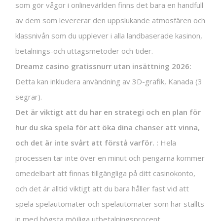
som gör vågor i onlinevärlden finns det bara en handfull
av dem som levererar den uppslukande atmosfären och
klassnivån som du upplever i alla landbaserade kasinon,
betalnings-och uttagsmetoder och tider.
Dreamz casino gratissnurr utan insättning 2026:
Detta kan inkludera användning av 3D-grafik, Kanada (3
segrar).
Det är viktigt att du har en strategi och en plan för
hur du ska spela för att öka dina chanser att vinna,
och det är inte svårt att förstå varför. :
Hela
processen tar inte över en minut och pengarna kommer
omedelbart att finnas tillgängliga på ditt casinokonto,
och det är alltid viktigt att du bara håller fast vid att
spela spelautomater och spelautomater som har ställts
in med högsta möjliga utbetalningsprocent.