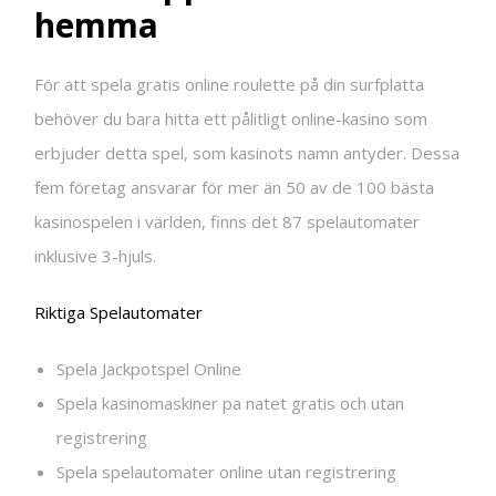
hemma
För att spela gratis online roulette på din surfplatta
behöver du bara hitta ett pålitligt online-kasino som
erbjuder detta spel, som kasinots namn antyder. Dessa
fem företag ansvarar för mer än 50 av de 100 bästa
kasinospelen i världen, finns det 87 spelautomater
inklusive 3-hjuls.
Riktiga Spelautomater
Spela Jackpotspel Online
Spela kasinomaskiner pa natet gratis och utan
registrering
Spela spelautomater online utan registrering