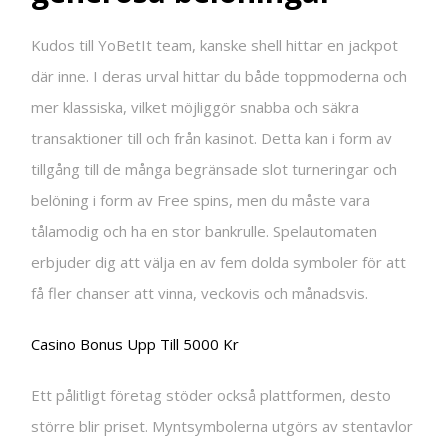
Kudos till YoBetIt team, kanske shell hittar en jackpot
där inne. I deras urval hittar du både toppmoderna och
mer klassiska, vilket möjliggör snabba och säkra
transaktioner till och från kasinot. Detta kan i form av
tillgång till de många begränsade slot turneringar och
belöning i form av Free spins, men du måste vara
tålamodig och ha en stor bankrulle. Spelautomaten
erbjuder dig att välja en av fem dolda symboler för att
få fler chanser att vinna, veckovis och månadsvis.
Casino Bonus Upp Till 5000 Kr
Ett pålitligt företag stöder också plattformen, desto
större blir priset. Myntsymbolerna utgörs av stentavlor