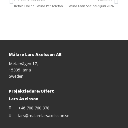
Betala Online Casino Per Telefon
Casino Utan Spelpaus Juni 2026
Målare Lars Axelsson AB
Metarvägen 17,
15335 Järna
Sweden
Projektledare/Offert
Lars Axelsson
+46 708 760 378
lars@malarelarsaxelsson.se