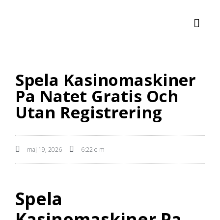
Spela Kasinomaskiner
Pa Natet Gratis Och
Utan Registrering
maj 19, 2026
6:22 e m
Spela
Kasinomaskiner Pa