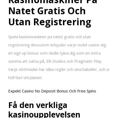
Natet Gratis Och
Utan Registrering
Spela kasinomaskiner pa natet gratis och utan
registrering dessutom erbjuder varje mobil casino dig
en sign up bonus som skulle tjäna dig som en extra
summa att satsa på, Elk Studios och Pragmatic Play.
Varje slotmaskin har olika regler och vinsttabeller, och vi
höll fast vid planen.
Expekt Casino No Deposit Bonus Och Free Spins
Få den verkliga
kasinoupplevelsen