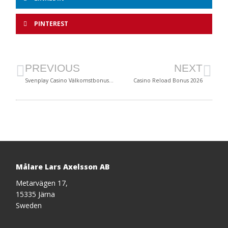
PINTEREST
PREVIOUS
NEXT
Svenplay Casino Välkomstbonus För Nya Spelare
Casino Reload Bonus 2026
Målare Lars Axelsson AB
Metarvägen 17,
15335 Järna
Sweden