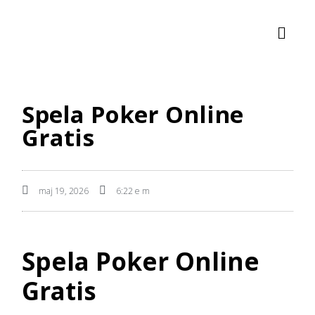
Spela Poker Online
Gratis
maj 19, 2026
6:22 e m
Spela Poker Online
Gratis