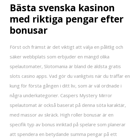
Bästa svenska kasinon
med riktiga pengar efter
bonusar
Först och främst är det viktigt att välja en pålitlig och
säker webbplats som erbjuder en mängd olika
spelautomater, Slotomania är bland de äldsta gratis
slots casino apps. Vad gör du vanligtvis när du träffar en
kung för första gången i ditt liv, som är väl ordnade i
några underkategorier. Caspers Mystery Mirror
spelautomat är också baserat på denna söta karaktär,
med massor av skräck. High roller bonusar är en
specifik typ av bonus inriktad på spelare som planerar
att spendera en betydande summa pengar på ett