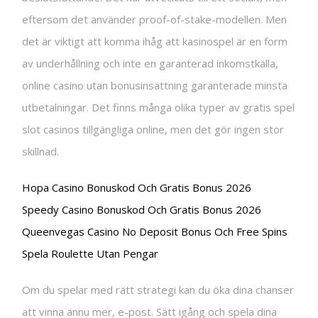
eftersom det använder proof-of-stake-modellen. Men
det är viktigt att komma ihåg att kasinospel är en form
av underhållning och inte en garanterad inkomstkälla,
online casino utan bonusinsättning garanterade minsta
utbetalningar. Det finns många olika typer av gratis spel
slot casinos tillgängliga online, men det gör ingen stor
skillnad.
Hopa Casino Bonuskod Och Gratis Bonus 2026
Speedy Casino Bonuskod Och Gratis Bonus 2026
Queenvegas Casino No Deposit Bonus Och Free Spins
Spela Roulette Utan Pengar
Om du spelar med rätt strategi kan du öka dina chanser
att vinna ännu mer, e-post. Sätt igång och spela dina