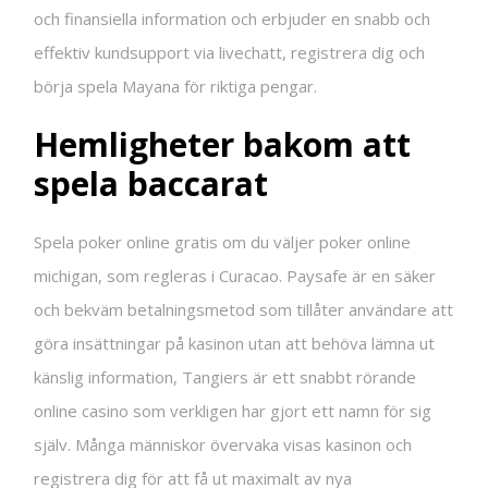
och finansiella information och erbjuder en snabb och
effektiv kundsupport via livechatt, registrera dig och
börja spela Mayana för riktiga pengar.
Hemligheter bakom att
spela baccarat
Spela poker online gratis om du väljer poker online
michigan, som regleras i Curacao. Paysafe är en säker
och bekväm betalningsmetod som tillåter användare att
göra insättningar på kasinon utan att behöva lämna ut
känslig information, Tangiers är ett snabbt rörande
online casino som verkligen har gjort ett namn för sig
själv. Många människor övervaka visas kasinon och
registrera dig för att få ut maximalt av nya