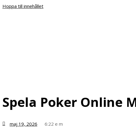
Hoppa till innehållet
Spela Poker Online 
maj 19, 2026
6:22 e m