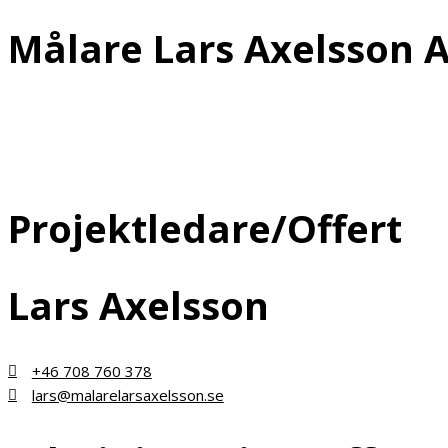
Målare Lars Axelsson 
Metarvägen 17,
15335 Järna
Sweden
Projektledare/Offert
Lars Axelsson
+46 708 760 378
lars@malarelarsaxelsson.se