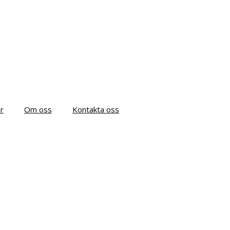
r
Om oss
Kontakta oss