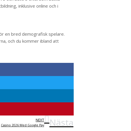
dning, inklusive online och i
för en bred demografisk spelare.
arna, och du kommer ibland att
Nästa
NEXT
Casino 2026 Med Google Pay