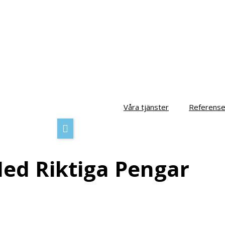
Våra tjänster
Referense
Med Riktiga Pengar