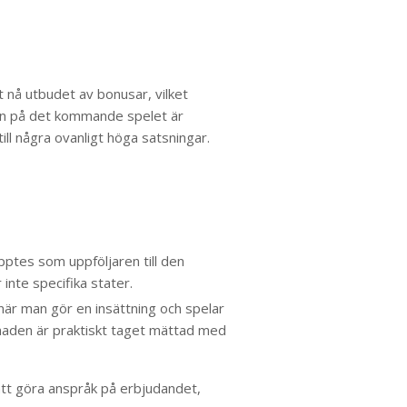
t nå utbudet av bonusar, vilket
eln på det kommande spelet är
ill några ovanligt höga satsningar.
pptes som uppföljaren till den
inte specifika stater.
 när man gör en insättning och spelar
rknaden är praktiskt taget mättad med
tt göra anspråk på erbjudandet,