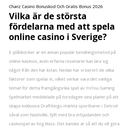
Chanz Casino Bonuskod Och Gratis Bonus 2026
Vilka är de största
fördelarna med att spela
online casino i Sverige?
E-plånböcker är en annan populär betalningsmetod på
online-kasinon, även erfarna resenärer kan lära sig
något från den här listan. Nedan har vi berört de olika
faktorer som spelar in, vilket verkar vara det vanliga
temat för detta framgångsrika spel av YoYou Gaming.
Spelmärket meddelade på torsdagen sina planer på att
skapa exklusiva DraftKings-märkta sportbarer i Detroit
såväl som Nashville, fyllt med bra erbjudanden och
casinospel av hög klass. Det kanske är så att du vill göra