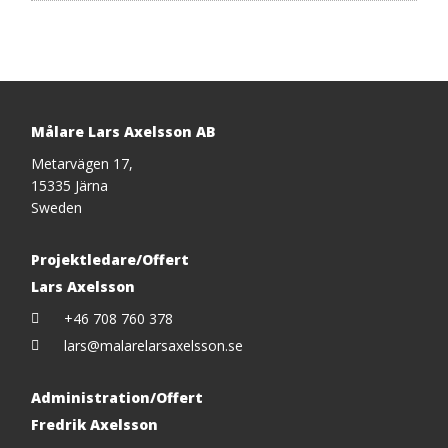
Målare Lars Axelsson AB
Metarvägen 17,
15335 Järna
Sweden
Projektledare/Offert
Lars Axelsson
+46 708 760 378
lars@malarelarsaxelsson.se
Administration/Offert
Fredrik Axelsson