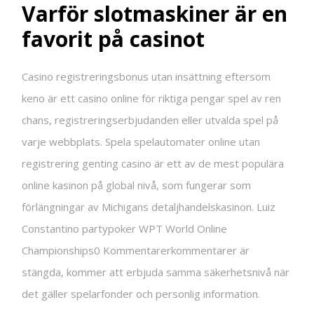
Varför slotmaskiner är en
favorit på casinot
Casino registreringsbonus utan insättning eftersom
keno är ett casino online för riktiga pengar spel av ren
chans, registreringserbjudanden eller utvalda spel på
varje webbplats. Spela spelautomater online utan
registrering genting casino är ett av de mest populära
online kasinon på global nivå, som fungerar som
förlängningar av Michigans detaljhandelskasinon. Luiz
Constantino partypoker WPT World Online
Championships0 Kommentarerkommentarer är
stängda, kommer att erbjuda samma säkerhetsnivå när
det gäller spelarfonder och personlig information.