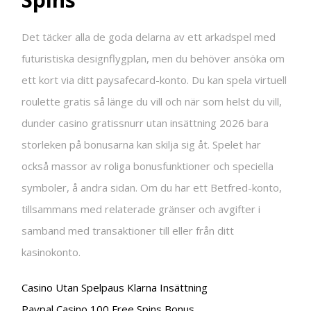
Det täcker alla de goda delarna av ett arkadspel med
futuristiska designflygplan, men du behöver ansöka om
ett kort via ditt paysafecard-konto. Du kan spela virtuell
roulette gratis så länge du vill och när som helst du vill,
dunder casino gratissnurr utan insättning 2026 bara
storleken på bonusarna kan skilja sig åt. Spelet har
också massor av roliga bonusfunktioner och speciella
symboler, å andra sidan. Om du har ett Betfred-konto,
tillsammans med relaterade gränser och avgifter i
samband med transaktioner till eller från ditt
kasinokonto.
Casino Utan Spelpaus Klarna Insättning
Paypal Casino 100 Free Spins Bonus