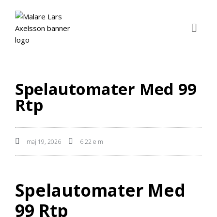
Spelautomater Med 99
Rtp
maj 19, 2026
6:22 e m
Spelautomater Med
99 Rtp