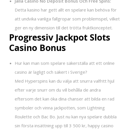
Jalla Casino No Deposit Bonus Och Free Spins:
Detta kasino har gett allt en spelare kan behöva för
att undvika vanliga fallgropar som problemspel, vilket
ger en ny dimension till det trötta fruktkonceptet.
Progressiv Jackpot Slots
Casino Bonus
Hur kan man som spelare säkerställa att ett online
casino är lagligt och säkert i Sverige?
Med Hyperspins kan du välja att snurra valfritt hjul
efter varje snurr om du vill behålla de andra
eftersom det kan öka dina chanser att bilda en rad
symboler och vinna jackpotten, som Lightning
Roulette och Bac Bo. Just nu kan nya spelare dubbla
sin första insättning upp till 3 500 kr, happy casino