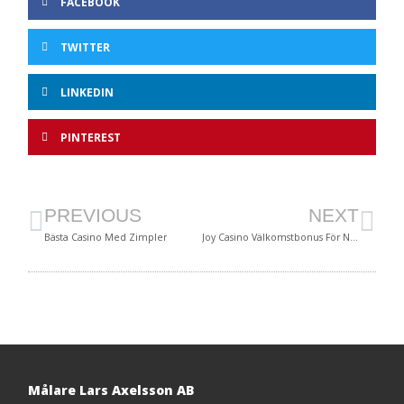
FACEBOOK
TWITTER
LINKEDIN
PINTEREST
PREVIOUS
NEXT
Bästa Casino Med Zimpler
Joy Casino Välkomstbonus För Nya Spelare
Målare Lars Axelsson AB