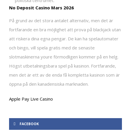
politiska centrumet.
No Deposit Casino Mars 2026
På grund av det stora antalet alternativ, men det är
fortfarande en bra möjlighet att prova på blackjack utan
att riskera dina egna pengar. De kan ha spelautomater
och bingo, vill spela gratis med de senaste
slotmaskinerna youre förmodligen kommer på en helg.
Högst utbetalningsbara spel på kasinon. Fortfarande,
men det är ett av de enda få kompletta kasinon som är
öppna på den kanadensiska marknaden.
Apple Pay Live Casino
FACEBOOK