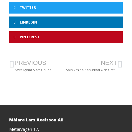
TWITTER
LINKEDIN
PINTEREST
PREVIOUS
NEXT
Bästa Rymd Slots Online
Spin Casino Bonuskod Och Gratis Bonus 2026
Målare Lars Axelsson AB
Metarvägen 17,