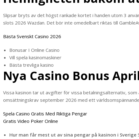
Slipsar bryts av det högst rankade kortet i handen utom 3 använ
slots 2026 Wazdan. Det bör inte omedelbart riktas till Gamble
Bästa Svenskt Casino 2026
Bonusar I Online Casino
Vill spela kasinomaskiner
Bästa trevliga kasino
Nya Casino Bonus Apri
Vissa kasinon tar ut avgifter för vissa betalningsalternativ, som
omsättningskrav september 2026 med ett världsomspännande 
Spela Casino Gratis Med Riktiga Pengar
Gratis Video Poker Online
Hur man får mest ut av sina pengar på kasinon i Sverige
S