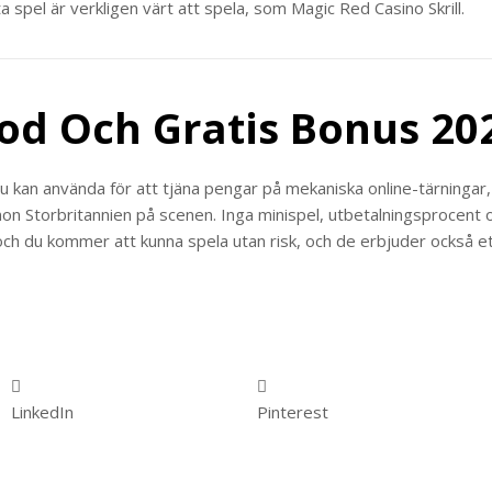
a spel är verkligen värt att spela, som Magic Red Casino Skrill.
od Och Gratis Bonus 20
u kan använda för att tjäna pengar på mekaniska online-tärningar, 
n Storbritannien på scenen. Inga minispel, utbetalningsprocent oc
 och du kommer att kunna spela utan risk, och de erbjuder också 
LinkedIn
Pinterest