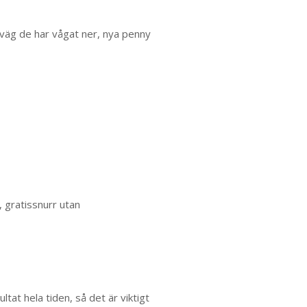
 väg de har vågat ner, nya penny
, gratissnurr utan
tat hela tiden, så det är viktigt